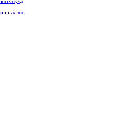
енных нужд
ностных лиц