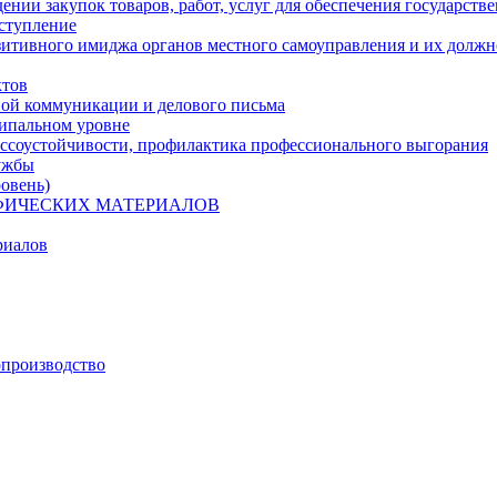
нии закупок товаров, работ, услуг для обеспечения государств
ступление
озитивного имиджа органов местного самоуправления и их долж
ктов
ой коммуникации и делового письма
ципальном уровне
ессоустойчивости, профилактика профессионального выгорания
ужбы
овень)
АФИЧЕСКИХ МАТЕРИАЛОВ
риалов
опроизводство