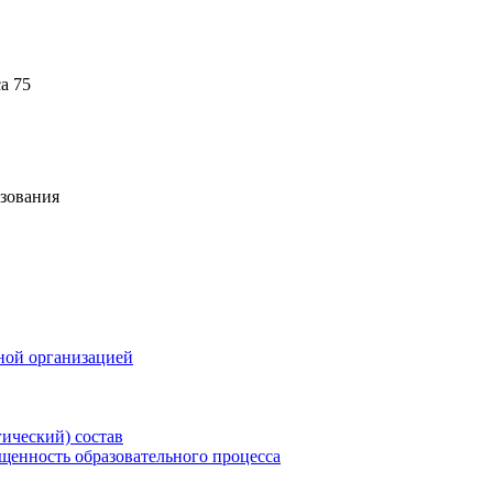
а 75
зования
ной организацией
гический) состав
щенность образовательного процесса