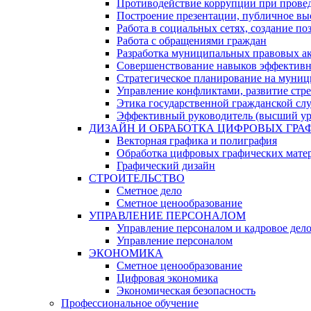
Противодействие коррупции при проведе
Построение презентации, публичное вы
Работа в социальных сетях, создание п
Работа с обращениями граждан
Разработка муниципальных правовых а
Совершенствование навыков эффективн
Стратегическое планирование на муни
Управление конфликтами, развитие стр
Этика государственной гражданской сл
Эффективный руководитель (высший ур
ДИЗАЙН И ОБРАБОТКА ЦИФРОВЫХ ГР
Векторная графика и полиграфия
Обработка цифровых графических мате
Графический дизайн
СТРОИТЕЛЬСТВО
Сметное дело
Сметное ценообразование
УПРАВЛЕНИЕ ПЕРСОНАЛОМ
Управление персоналом и кадровое дел
Управление персоналом
ЭКОНОМИКА
Сметное ценообразование
Цифровая экономика
Экономическая безопасность
Профессиональное обучение